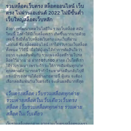
รวมสล็อตเว็บตรง สล็อตออนไลน์ เว็บ
ตรง ไม่ผ่านเอเย่นต์ 2022 ไม่มีขั้นต่ำ
เว็บใหญ่สล็อตเว็บหลัก
ด้วยการพัฒนาเทคโนโลยีใน รวมเว็บสล็อต สมัย
ใหม่นี้ จึงทำให้มีเว็บสล็อตเรา เกิดขึ้นมากมายด้วย
เหตุนี้ จึงมีทั้งเว็บสล็อตเว็บตรง และเว็บที่ผ่าน
เอเย่นต์ ซึ่ง สล็อตออนไลน์ เราได้รวบรวมเว็บสล็อต
ทั้งหมด ไว้ที่นี่ เพื่อให้ผู้เล่นได้ทำการตัดสินใจว่า
อยาก จะลงเดิมพันกับ รวมเพจสล็อตที่รวมโปรส
ล็อตใว้มากมาย ฝาก10รับ100 ล่าสุด เว็บใดที่เรา
ได้รวบรวมมา เพราะถ้า จะให้การเดิมพันทุกบาท
ทุกสตางค์สามารถคว้ากำไรมหาศาลคืนกลับไปที่
กระเป๋าของท่านได้อย่างง่ายดายนี้ ผู้เล่น จะต้อง
เลือกลงเดิมพันกับเว็บตรงจึง จะเห็นผลดีมากที่สุด
เว็บตรงสล็อต เว็บรวมสล็อตทุกค่าย
รวมค่ายสล็อตในเว็บเดียวเว็บตรง
สล็อต เว็บรวมสล็อตทุกค่าย รวมค่าย
สล็อตในเว็บเดียว
เว็บรวมสล็อตทุกค่าย จากรวมเว็บตรงสล็อตของเรา
ได้รวมค่ายสล็อตในเว็บเดียวแล้วที่นี่ สามารถร่วม